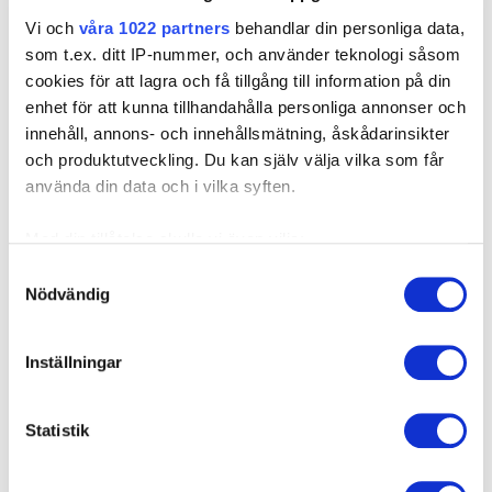
skruvmontering och minskar störningar i
Vi och
våra 1022 partners
behandlar din personliga data,
produktionen.
som t.ex. ditt IP-nummer, och använder teknologi såsom
cookies för att lagra och få tillgång till information på din
enhet för att kunna tillhandahålla personliga annonser och
innehåll, annons- och innehållsmätning, åskådarinsikter
och produktutveckling. Du kan själv välja vilka som får
använda din data och i vilka syften.
Kostnadsfria webinarier inom
Med din tillåtelse skulle vi även vilja:
infästningsteknik – Anmäl dig nu
Samla in information om din geografiska plats som
Samtyckesval
Nödvändig
kan ha en noggrannhet på upp till flera meter
De digitala EJOT Expert Dagarna ger dig en
Identifiera din enhet genom att aktivt skanna den för
överblick över direktinfästning i termoplaster,
specifika kännetecken (fingeravtryck)
härdplaster samt i stål, aluminium och
Inställningar
Ta reda på mer om hur dina personliga uppgifter
magnesium. Den engelskspråkiga
behandlas och ställ in dina preferenser i
detaljsektionen
.
utbildningsserien online som äger rum den första
Visa nyhetsarkivet ⟶
Statistik
Du kan ändra eller dra tillbaka ditt samtycke när som
tisdagen varje månad, innehåller
helst från cookie-förklaringen.
konstruktionsriktlinjer och liveberäkningar för