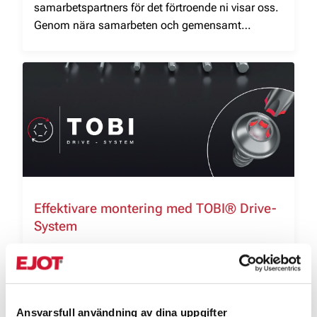
samarbetspartners för det förtroende ni visar oss.
Genom nära samarbeten och gemensamt
engagemang fortsätter vi att utveckla produkter,
lösningar och arbetssätt som skapar värde
genom hela kedjan.
Effektivare montering med TOBI® Drive-
System
Att säkerställa en stabil och effektiv
monteringsprocess är avgörande i modern
industri. Med TOBI® Drive-System introducerar
EJOT ett nytt drivkoncept som förenklar
Ansvarsfull användning av dina uppgifter