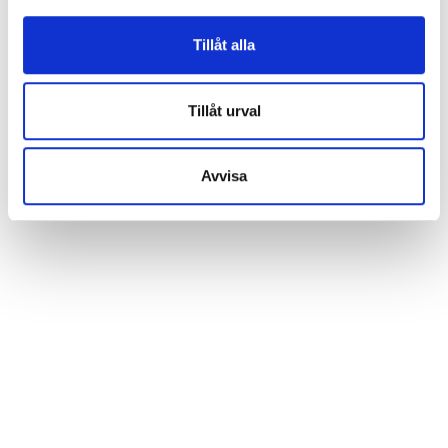
Nedan kan du läsa mer och anpassa dina inställningar.
Vissa tjänster kan vidarebefordra insamlad data till ett
Tillåt alla
annat land. Observera att vissa tjänster kan överföra
data till ett land utan nödvändiga dataskyddsstandarder.
Tillåt urval
Avvisa