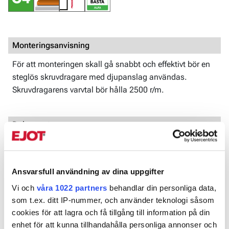
Monteringsanvisning
För att monteringen skall gå snabbt och effektivt bör en
steglös skruvdragare med djupanslag användas.
Skruvdragarens varvtal bör hålla 2500 r/m.
Dokument
CE-2013-001
EN 14566-2008
Ansvarsfull användning av dina uppgifter
Produktblad
Vi och
våra 1022 partners
behandlar din personliga data,
som t.ex. ditt IP-nummer, och använder teknologi såsom
Bandad Gipsskruv kombi C4.pdf
cookies för att lagra och få tillgång till information på din
enhet för att kunna tillhandahålla personliga annonser och