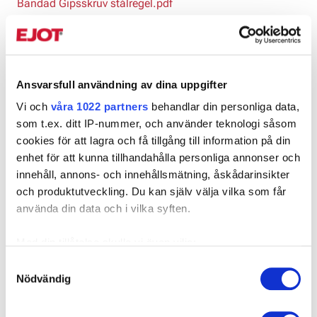
Bandad Gipsskruv stålregel.pdf
Artnr
Dimension, mm
Diameter, mm
Ansvarsfull användning av dina uppgifter
900080
3,5x25
3,5
▼
Vi och
våra 1022 partners
behandlar din personliga data,
som t.ex. ditt IP-nummer, och använder teknologi såsom
900081
3,5x41
3,5
▼
cookies för att lagra och få tillgång till information på din
enhet för att kunna tillhandahålla personliga annonser och
900082
3,5x51
3,5
▼
innehåll, annons- och innehållsmätning, åskådarinsikter
och produktutveckling. Du kan själv välja vilka som får
använda din data och i vilka syften.
Kontakta oss
Med din tillåtelse skulle vi även vilja:
Samla in information om din geografiska plats som
Samtyckesval
Nödvändig
kan ha en noggrannhet på upp till flera meter
Identifiera din enhet genom att aktivt skanna den för
Relaterade produkter
specifika kännetecken (fingeravtryck)