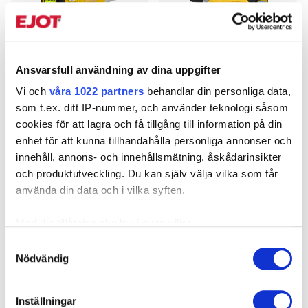
Ansvarsfull användning av dina uppgifter
Vi och
våra 1022 partners
behandlar din personliga data,
som t.ex. ditt IP-nummer, och använder teknologi såsom
Batterinitverktyg PoP
Batteriverktyg
cookies för att lagra och få tillgång till information på din
Avdel PB2500Smart QW
blindnitmutter NB08PT-
enhet för att kunna tillhandahålla personliga annonser och
Batteriverktyg som ger dig full
18
innehåll, annons- och innehållsmätning, åskådarinsikter
kontroll
Batteriverktyg som ger dig full
och produktutveckling. Du kan själv välja vilka som får
rörlighet
använda din data och i vilka syften.
Med din tillåtelse skulle vi även vilja:
Samla in information om din geografiska plats som
Samtyckesval
Nödvändig
kan ha en noggrannhet på upp till flera meter
Identifiera din enhet genom att aktivt skanna den för
specifika kännetecken (fingeravtryck)
Inställningar