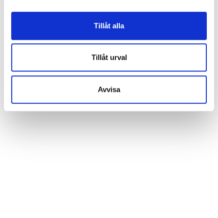
Nedan kan du läsa mer och anpassa dina inställningar.
Vissa tjänster kan vidarebefordra insamlad data till ett
Tillåt alla
annat land. Observera att vissa tjänster kan överföra
data till ett land utan nödvändiga dataskyddsstandarder.
Tillåt urval
Avvisa