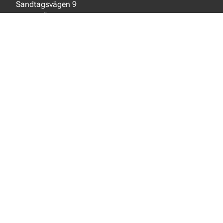
Sandtagsvägen 9
702 36 Örebro
Sverige
SOCIALA MEDIER
Facebook
Instagram
LinkedIn
NYTT FRÅN EJOT
Aktuellt
Nya produkter
INFORMATION