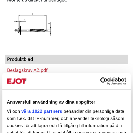
Produktblad
Beslagskruv A2.pdf
Artnr
Dimension, mm
BrickaØ, dk, mm
Ansvarsfull användning av dina uppgifter
950835
4,5x25
E15
▼
Vi och
våra 1022 partners
behandlar din personliga data,
som t.ex. ditt IP-nummer, och använder teknologi såsom
950836
4,5x35
E15
▼
cookies för att lagra och få tillgång till information på din
enhet för att kunna tillhandahålla personliga annonser och