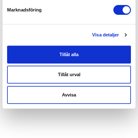
Kontakta oss
Marknadsföring
Vi vill att vår webbplats skall fungera bra för dig. För att
göra det använder vi kakor (cookies) för bland annat
statistik så att vi kan lära oss mer om hur vi skall
Visa detaljer
utveckla vår webbplats på ett så bra sätt som möjligt.
Nedan kan du läsa mer och anpassa dina inställningar.
Vissa tjänster kan vidarebefordra insamlad data till ett
Tillåt alla
annat land. Observera att vissa tjänster kan överföra
data till ett land utan nödvändiga dataskyddsstandarder.
Tillåt urval
Avvisa