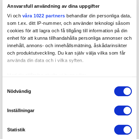
Produktblad
Ansvarsfull användning av dina uppgifter
Blindnit trycktät Aluminium med gummibricka.pdf
Vi och
våra 1022 partners
behandlar din personliga data,
som t.ex. ditt IP-nummer, och använder teknologi såsom
cookies för att lagra och få tillgång till information på din
enhet för att kunna tillhandahålla personliga annonser och
Artnr
Typ
Diameter, mm
innehåll, annons- och innehållsmätning, åskådarinsikter
140186
AD 44 ALST G
4,8
▼
och produktutveckling. Du kan själv välja vilka som får
använda din data och i vilka syften.
140188
AD 68 ALST G
4,8
▼
Med din tillåtelse skulle vi även vilja:
140192
AD 610 ALST G
4,8
▼
Samla in information om din geografiska plats som
Samtyckesval
Nödvändig
kan ha en noggrannhet på upp till flera meter
140194
AD 612 ALST G
4,8
▼
Identifiera din enhet genom att aktivt skanna den för
specifika kännetecken (fingeravtryck)
140196
AD 614 ALST G
4,8
▼
Inställningar
Ta reda på mer om hur dina personliga uppgifter
140198
AD 616 ALST G
4,8
behandlas och ställ in dina preferenser i
detaljsektionen
.
▼
Statistik
Du kan ändra eller dra tillbaka ditt samtycke när som
helst från cookie-förklaringen.