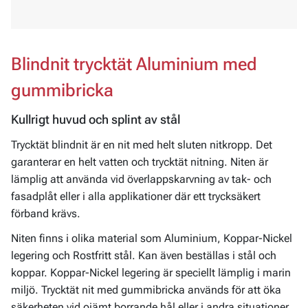
Blindnit trycktät Aluminium med
gummibricka
Kullrigt huvud och splint av stål
Trycktät blindnit är en nit med helt sluten nitkropp. Det
garanterar en helt vatten och trycktät nitning. Niten är
lämplig att använda vid överlappskarvning av tak- och
fasadplåt eller i alla applikationer där ett trycksäkert
förband krävs.
Niten finns i olika material som Aluminium, Koppar-Nickel
legering och Rostfritt stål. Kan även beställas i stål och
koppar. Koppar-Nickel legering är speciellt lämplig i marin
miljö. Trycktät nit med gummibricka används för att öka
säkerheten vid ojämt borrande hål eller i andra situationer