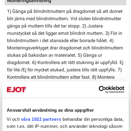
Monteringsanvisning
1) Gänga på blindnitmuttern på dragdornet så att dornet
blir jäms med blindnitmuttern. Vid sluten blindnitmutter
gänga på muttern tills det tar stopp. 2) Justera
munstycket så det ligger emot blindnit muttern. 3) För in
blindnitmuttern i det stansade eller borrade hålet. 4)
Monteringsverktyget drar dragdornet och blindnitmuttern
stukas på baksidan av materialet. 5) Gänga ur
dragdornet. 6) Kontrollera att rätt stukning är uppfylld. Ej
för lite /Ej för mycket stukad, justera tills rätt uppfylls. 7)
Kontrollera att blindnitmuttern sitter fast. 8) Montera
detaljen.
Produktblad
Ansvarsfull användning av dina uppgifter
Blindnitmutter SB.pdf
Vi och
våra 1022 partners
behandlar din personliga data,
som t.ex. ditt IP-nummer, och använder teknologi såsom