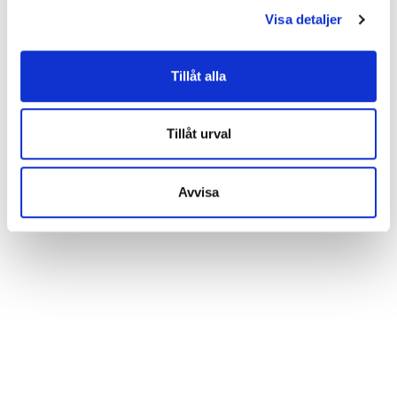
Visa detaljer
utveckla vår webbplats på ett så bra sätt som möjligt.
Nedan kan du läsa mer och anpassa dina inställningar.
Vissa tjänster kan vidarebefordra insamlad data till ett
Tillåt alla
annat land. Observera att vissa tjänster kan överföra
data till ett land utan nödvändiga dataskyddsstandarder.
Tillåt urval
Avvisa