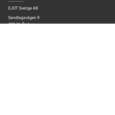
EJOT Sverige AB
Sandtagsvägen 9
702 36 Örebro
Sverige
SOCIALA MEDIER
Facebook
Instagram
LinkedIn
NYTT FRÅN EJOT
Aktuellt
Nya produkter