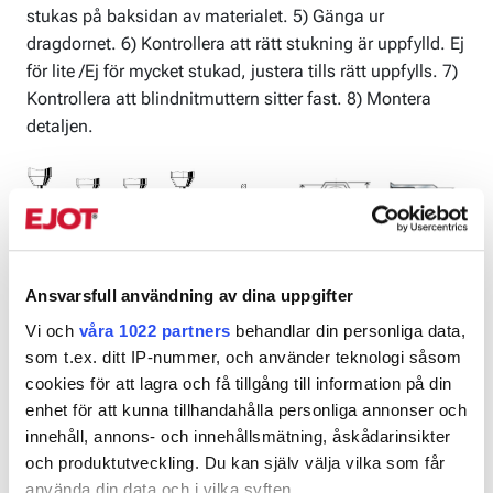
stukas på baksidan av materialet. 5) Gänga ur
dragdornet. 6) Kontrollera att rätt stukning är uppfylld. Ej
för lite /Ej för mycket stukad, justera tills rätt uppfylls. 7)
Kontrollera att blindnitmuttern sitter fast. 8) Montera
detaljen.
Ansvarsfull användning av dina uppgifter
Vi och
våra 1022 partners
behandlar din personliga data,
Produktblad
som t.ex. ditt IP-nummer, och använder teknologi såsom
cookies för att lagra och få tillgång till information på din
Blindnitmutter ST HEX självförsänkande öppen.pdf
enhet för att kunna tillhandahålla personliga annonser och
innehåll, annons- och innehållsmätning, åskådarinsikter
och produktutveckling. Du kan själv välja vilka som får
använda din data och i vilka syften.
Artnr
GängØ, mm
Typ