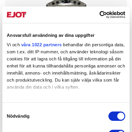
Ansvarsfull användning av dina uppgifter
Vi och
våra 1022 partners
behandlar din personliga data,
som t.ex. ditt IP-nummer, och använder teknologi såsom
Artnr
cookies för att lagra och få tillgång till information på din
PS25X
enhet för att kunna tillhandahålla personliga annonser och
innehåll, annons- och innehållsmätning, åskådarinsikter
Benämning
och produktutveckling. Du kan själv välja vilka som får
PS25X Popnitverktyg
använda din data och i vilka syften.
EAN
7319610107034
Med din tillåtelse skulle vi även vilja:
Samla in information om din geografiska plats som
Antal
Samtyckesval
Nödvändig
kan ha en noggrannhet på upp till flera meter
1
Identifiera din enhet genom att aktivt skanna den för
specifika kännetecken (fingeravtryck)