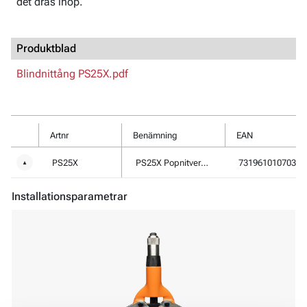
det dras ihop.
Produktblad
Blindnittång PS25X.pdf
Artnr
Benämning
EAN
PS25X
PS25X Popnitverktyg
7319610107034
▼
Installationsparametrar