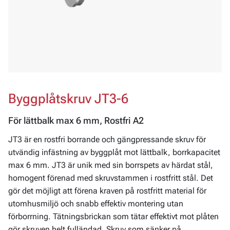
Byggplåtskruv JT3-6
För lättbalk max 6 mm, Rostfri A2
JT3 är en rostfri borrande och gängpressande skruv för
utvändig infästning av byggplåt mot lättbalk, borrkapacitet
max 6 mm. JT3 är unik med sin borrspets av härdat stål,
homogent förenad med skruvstammen i rostfritt stål. Det
gör det möjligt att förena kraven på rostfritt material för
utomhusmiljö och snabb effektiv montering utan
förborrning. Tätningsbrickan som tätar effektivt mot plåten
gör skruven helt fulländad. Skruv som sänker på