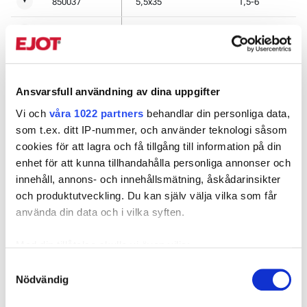
850037
5,5x35
1,5-6
▼
850038
5,5x50
1,5-6
▼
850080
5,5x70
1,5-6
▼
Ansvarsfull användning av dina uppgifter
850081
5,5x90
1,5-6
▼
Vi och
våra 1022 partners
behandlar din personliga data,
850082
5,5x110
1,5-6
▼
som t.ex. ditt IP-nummer, och använder teknologi såsom
cookies för att lagra och få tillgång till information på din
850083
5,5x130
1,5-6
▼
enhet för att kunna tillhandahålla personliga annonser och
innehåll, annons- och innehållsmätning, åskådarinsikter
850156
5,5x150
1,5-6
▼
och produktutveckling. Du kan själv välja vilka som får
använda din data och i vilka syften.
850157
5,5x170
1,5-6
▼
Med din tillåtelse skulle vi även vilja:
850158
5,5x190
1,5-6
▼
Samla in information om din geografiska plats som
Samtyckesval
Nödvändig
kan ha en noggrannhet på upp till flera meter
Identifiera din enhet genom att aktivt skanna den för
Kontakta oss