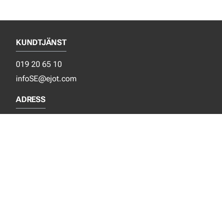
KUNDTJÄNST
019 20 65 10
infoSE@ejot.com
ADRESS
EJOT Sverige AB
Sandtagsvägen 9
702 36 Örebro
Sverige
SOCIALA MEDIER
Facebook