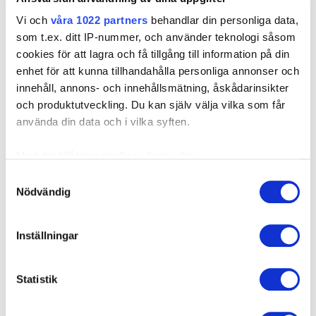
Vi och
våra 1022 partners
behandlar din personliga data,
som t.ex. ditt IP-nummer, och använder teknologi såsom
cookies för att lagra och få tillgång till information på din
enhet för att kunna tillhandahålla personliga annonser och
innehåll, annons- och innehållsmätning, åskådarinsikter
och produktutveckling. Du kan själv välja vilka som får
använda din data och i vilka syften.
Med din tillåtelse skulle vi även vilja:
Samla in information om din geografiska plats som
Samtyckesval
Nödvändig
kan ha en noggrannhet på upp till flera meter
Identifiera din enhet genom att aktivt skanna den för
specifika kännetecken (fingeravtryck)
Inställningar
Ta reda på mer om hur dina personliga uppgifter
behandlas och ställ in dina preferenser i
detaljsektionen
.
Statistik
Du kan ändra eller dra tillbaka ditt samtycke när som
helst från cookie-förklaringen.