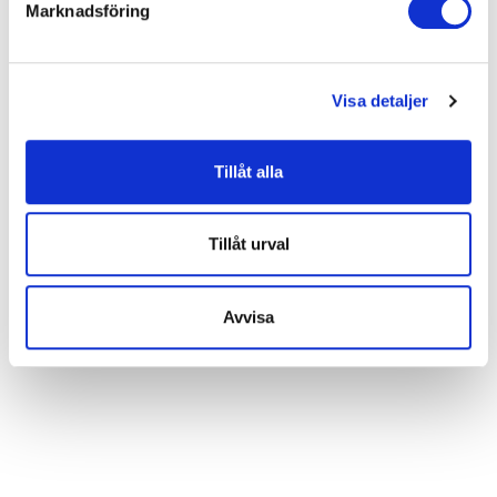
Marknadsföring
Vi vill att vår webbplats skall fungera bra för dig. För att
göra det använder vi kakor (cookies) för bland annat
statistik så att vi kan lära oss mer om hur vi skall
Visa detaljer
utveckla vår webbplats på ett så bra sätt som möjligt.
Nedan kan du läsa mer och anpassa dina inställningar.
Vissa tjänster kan vidarebefordra insamlad data till ett
Tillåt alla
annat land. Observera att vissa tjänster kan överföra
data till ett land utan nödvändiga dataskyddsstandarder.
Tillåt urval
Avvisa