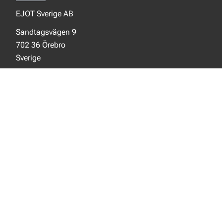
EJOT Sverige AB
Sandtagsvägen 9
702 36 Örebro
Sverige
SOCIALA MEDIER
Facebook
Instagram
LinkedIn
NYTT FRÅN EJOT
Aktuellt
Nya produkter