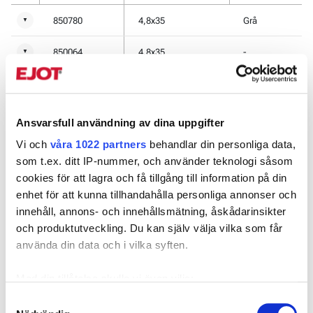
850780
4,8x35
Grå
▼
850064
4,8x35
-
▼
850016
4,8x35
Svart
▼
850017
4,8x35
Oxidröd
▼
Ansvarsfull användning av dina uppgifter
Vi och
våra 1022 partners
behandlar din personliga data,
850048
4,8x35
Vit
▼
som t.ex. ditt IP-nummer, och använder teknologi såsom
cookies för att lagra och få tillgång till information på din
850069
4,8x35
Grå
▼
enhet för att kunna tillhandahålla personliga annonser och
850775
4,8x35
Brun
▼
innehåll, annons- och innehållsmätning, åskådarinsikter
och produktutveckling. Du kan själv välja vilka som får
850776
4,8x35
Blå
▼
använda din data och i vilka syften.
850777
4,8x35
Grön
▼
Med din tillåtelse skulle vi även vilja:
Samla in information om din geografiska plats som
Samtyckesval
850778
4,8x35
Grå
▼