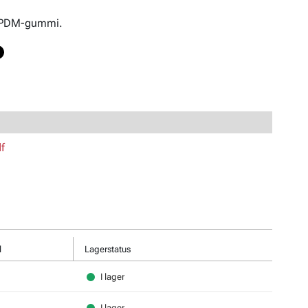
EPDM-gummi.
f
l
Lagerstatus
I lager
I lager