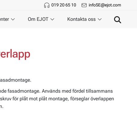
019 20 65 10
infoSE@ejot.com
nter
Om EJOT
Kontakta oss
verlapp
de fasadmontage.
ltalande fasadmontage. Används med fördel tillsammans
kruv för plåt mot plåt montage, förseglar överlappen
n.