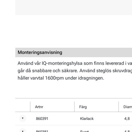
Monteringsanvisning
Använd vår IQ-monteringshylsa som finns levererad i v
går då snabbare och säkrare. Använd steglös skruvdr
håller varvtal 1600rpm under idragningen.
Artnr
Färg
Diam
860391
Klarlack
4,8
▼
860381
Svart
4,8
▼