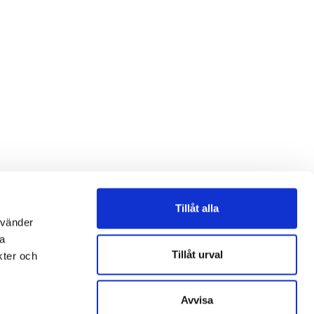
Tillåt alla
nvänder
na
Tillåt urval
kter och
Avvisa