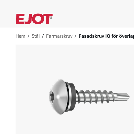
Hem
/
Stål
/
Farmarskruv
/
Fasadskruv IQ för överl