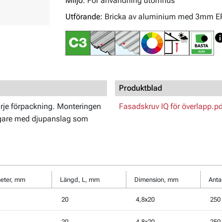
Miljö:
För användning utomhus
Utförande:
Bricka av aluminium med 3mm 
Produktblad
arje förpackning. Monteringen
Fasadskruv IQ för överlapp.pd
agare med djupanslag som
eter, mm
Längd, L, mm
Dimension, mm
Anta
20
4,8x20
250
20
4,8x20
250