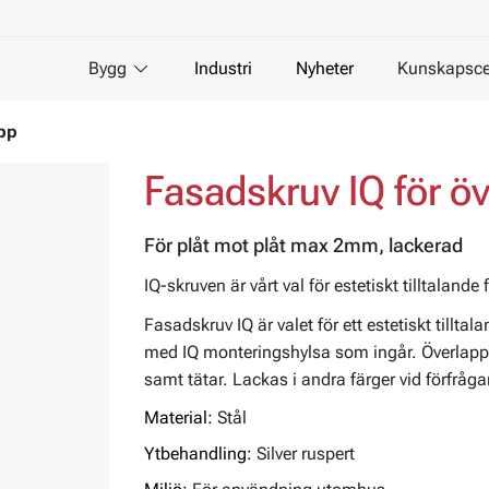
Bygg
Industri
Nyheter
Kunskapsce
app
Fasadskruv IQ för ö
För plåt mot plåt max 2mm, lackerad
IQ-skruven är vårt val för estetiskt tilltalan
Fasadskruv IQ är valet för ett estetiskt til
med IQ monteringshylsa som ingår. Överlapps
samt tätar. Lackas i andra färger vid förfråga
Material:
Stål
Ytbehandling:
Silver ruspert