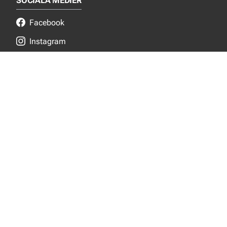
SOCIALA MEDIER
Facebook
Instagram
LinkedIn
NYTT FRÅN EJOT
Aktuellt
Nya produkter
INFORMATION
Produktkatalog
Kunskapscenter
Om oss