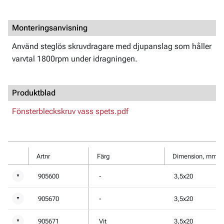
Monteringsanvisning
Använd steglös skruvdragare med djupanslag som håller
varvtal 1800rpm under idragningen.
Produktblad
Fönsterbleckskruv vass spets.pdf
Artnr
Färg
Dimension, mm
905600
-
3,5x20
▼
905670
-
3,5x20
▼
905671
Vit
3,5x20
▼