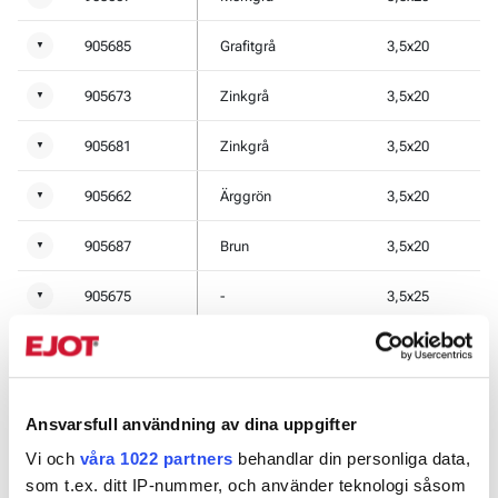
905685
Grafitgrå
3,5x20
▼
905673
Zinkgrå
3,5x20
▼
905681
Zinkgrå
3,5x20
▼
905662
Ärggrön
3,5x20
▼
905687
Brun
3,5x20
▼
905675
-
3,5x25
▼
905676
Vit
3,5x25
▼
905677
Svart
3,5x25
▼
Ansvarsfull användning av dina uppgifter
905653
Tegelröd
3,5x25
▼
Vi och
våra 1022 partners
behandlar din personliga data,
som t.ex. ditt IP-nummer, och använder teknologi såsom
905678
Oxidröd
3,5x25
▼