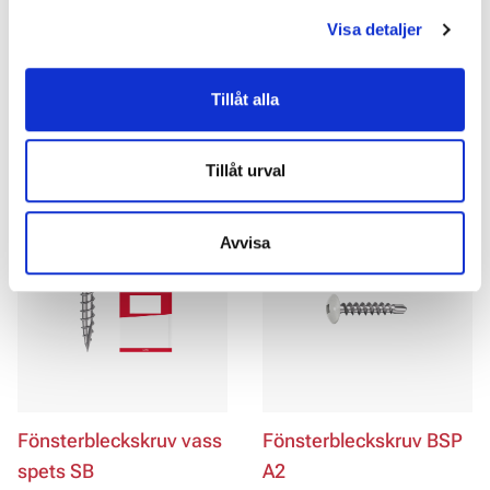
statistik så att vi kan lära oss mer om hur vi skall
Visa detaljer
utveckla vår webbplats på ett så bra sätt som möjligt.
Kontakta oss
Nedan kan du läsa mer och anpassa dina inställningar.
Vissa tjänster kan vidarebefordra insamlad data till ett
Tillåt alla
annat land. Observera att vissa tjänster kan överföra
data till ett land utan nödvändiga dataskyddsstandarder.
Relaterade produkter
Tillåt urval
Avvisa
Fönsterbleckskruv vass
Fönsterbleckskruv BSP
spets SB
A2