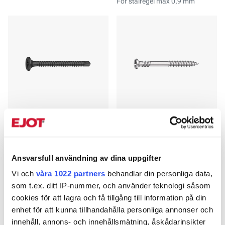
För stålregel max 0,9 mm
Gipsskruv med BSP
Gipsskruv Hårdgips
fosfaterad
För trä- och stålregel max 0,9
mm
För stålregel max 2,5 mm
Ansvarsfull användning av dina uppgifter
Vi och
våra 1022 partners
behandlar din personliga data,
som t.ex. ditt IP-nummer, och använder teknologi såsom
cookies för att lagra och få tillgång till information på din
enhet för att kunna tillhandahålla personliga annonser och
innehåll, annons- och innehållsmätning, åskådarinsikter