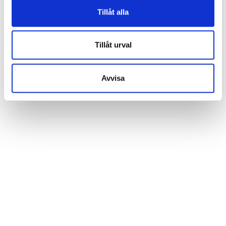
Vissa tjänster kan vidarebefordra insamlad data till ett
Tillåt alla
annat land. Observera att vissa tjänster kan överföra
data till ett land utan nödvändiga dataskyddsstandarder.
Tillåt urval
Avvisa