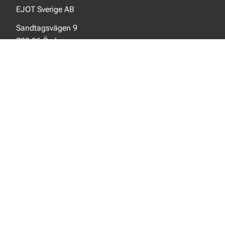
EJOT Sverige AB
Sandtagsvägen 9
702 36 Örebro
Sverige
SOCIALA MEDIER
Facebook
Instagram
LinkedIn
NYTT FRÅN EJOT
Aktuellt
Nya produkter