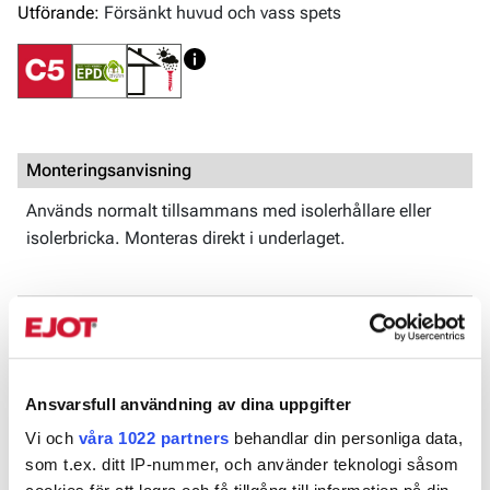
Utförande:
Försänkt huvud och vass spets
Monteringsanvisning
Används normalt tillsammans med isolerhållare eller
isolerbricka. Monteras direkt i underlaget.
Dokument
DOP 3-008-070013-202202
ETA-07/0013
Ansvarsfull användning av dina uppgifter
EPD-flat-roof-fastening-system
Vi och
våra 1022 partners
behandlar din personliga data,
som t.ex. ditt IP-nummer, och använder teknologi såsom
Produktblad