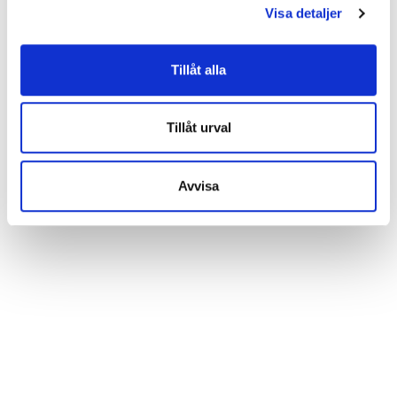
Visa detaljer
utveckla vår webbplats på ett så bra sätt som möjligt.
Nedan kan du läsa mer och anpassa dina inställningar.
Vissa tjänster kan vidarebefordra insamlad data till ett
Tillåt alla
annat land. Observera att vissa tjänster kan överföra
data till ett land utan nödvändiga dataskyddsstandarder.
Tillåt urval
Avvisa