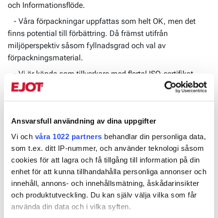
och Informationsflöde.
- Våra förpackningar uppfattas som helt OK, men det
finns potential till förbättring. Då främst utifrån
miljöperspektiv såsom fyllnadsgrad och val av
förpackningsmaterial.
- Vi är kända som tillverkare med flertal ISO-certifikat,
men vårt arbete inom hållbar resursanvändning var inte lika
känt.
Ansvarsfull användning av dina uppgifter
Återigen ett stort tack till alla som hjälp oss att bli bättre
Vi och
våra 1022 partners
behandlar din personliga data,
genom att delta i vår kundundersökning.
som t.ex. ditt IP-nummer, och använder teknologi såsom
cookies för att lagra och få tillgång till information på din
enhet för att kunna tillhandahålla personliga annonser och
innehåll, annons- och innehållsmätning, åskådarinsikter
och produktutveckling. Du kan själv välja vilka som får
använda din data och i vilka syften.