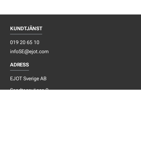
KUNDTJÄNST
019 20 65 10
infoSE@ejot.com
ADRESS
EJOT Sverige AB
Sandtagsvägen 9
702 36 Örebro
Sverige
SOCIALA MEDIER
Facebook