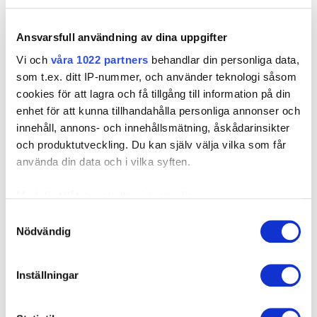
tegel och natursten krävs förborrning. Borra, borsta, blås
och montera.
Ansvarsfull användning av dina uppgifter
Vi och
våra 1022 partners
behandlar din personliga data,
som t.ex. ditt IP-nummer, och använder teknologi såsom
cookies för att lagra och få tillgång till information på din
enhet för att kunna tillhandahålla personliga annonser och
innehåll, annons- och innehållsmätning, åskådarinsikter
och produktutveckling. Du kan själv välja vilka som får
använda din data och i vilka syften.
Med din tillåtelse skulle vi även vilja:
Samla in information om din geografiska plats som
Samtyckesval
Nödvändig
kan ha en noggrannhet på upp till flera meter
Identifiera din enhet genom att aktivt skanna den för
specifika kännetecken (fingeravtryck)
Inställningar
Ta reda på mer om hur dina personliga uppgifter
behandlas och ställ in dina preferenser i
detaljsektionen
.