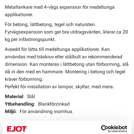
Metallankare med 4-vägs expansion för medeltunga
applikationer.
För betong, lättbetong, tegel och natursten.
Fyrvägsexpansion som ger bra utdragsvärden, klarar ca 20
kg per infästningspunkt.
Avsedd för lätta till medeltunga applikationer. Kan
användas med träskruv eller stålbult av rekommenderad
dimension. Kan monteras i lättbetong utan förborrning, slå
då in den med en hammare. Montering i betong och tegel
kräver förborrning.
Perfekt för installation av lampor, skyltar, med mera.
Material
:
Stål
Ytbehandling
:
Blankförzinkad
Miljö
:
För användning inomhus
Monteringsanvisning
: För montering i lättbetong slås
metallankaret in med hammare. För montering i betong,