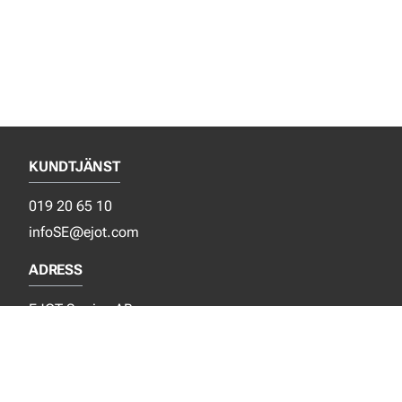
KUNDTJÄNST
019 20 65 10
infoSE@ejot.com
ADRESS
EJOT Sverige AB
Sandtagsvägen 9
702 36 Örebro
Sverige