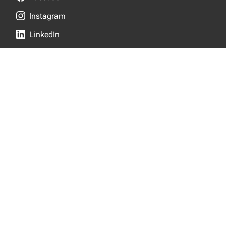
Instagram
LinkedIn
NYTT FRÅN EJOT
Aktuellt
Nya produkter
INFORMATION
Produktkatalog
Kunskapscenter
Om oss
Verktygsmanualer
Privacy notice