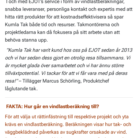
I och med EJOT’s service i form av vindlastberäkningar,
snabba leveranser, personliga kontakt och expertis med att
hitta rätt produkter för att kostnadseffektivisera så spar
Kumla Tak både tid och resurser. Takmontörerna och
projektledarna kan då fokusera på sitt arbete utan att
behöva stanna upp.
”Kumla Tak har varit kund hos oss på EJOT sedan år 2013
och vi har sedan dess gjort en otrolig resa tillsammans. Vi
är mycket glada över samarbetet och vi har ännu större
tillväxtpotential. Vi tackar för att vi får vara med på deras
resa!”
– Tillägger Marcus Schörling, Produktchef
låglutande tak.
FAKTA: Hur går en vindlastberäkning till?
För att välja ut rättinfästning till respektive projekt och yta
krävs en vindlastberäkning. Beräkningen visar hur tak- och
väggbeklädnad påverkas av sugkrafter orsakade av vind.