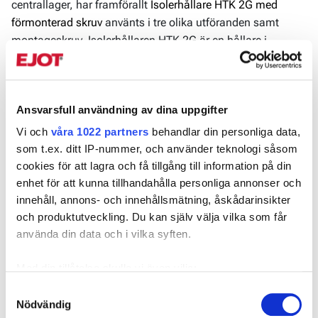
centrallager, har framförallt
Isolerhållare HTK 2G med
förmonterad skruv
använts i tre olika utföranden samt
montageskruv. Isolerhållaren HTK 2G är en hållare i
högkvalitativ polypropen som möter marknadens krav.
Produkten är försedd med ETA-07/0013 (European
Technical Assessment), vilket gör infästningen pålitlig även
Ansvarsfull användning av dina uppgifter
i de mest avancerade applikationerna då den har
genomgått omfattande tester.
Vi och
våra 1022 partners
behandlar din personliga data,
som t.ex. ditt IP-nummer, och använder teknologi såsom
”Till merparten av våra projekt så använder vi likadana
cookies för att lagra och få tillgång till information på din
produkter, men med varierande längd, därför är det viktigt
enhet för att kunna tillhandahålla personliga annonser och
att ha en personlig kontakt hos leverantören. Ibland behövs
innehåll, annons- och innehållsmätning, åskådarinsikter
även snabba leveranser, då är det bara att skicka iväg ett
och produktutveckling. Du kan själv välja vilka som får
sms så löser EJOT det. Det är dessutom skönt att våra
använda din data och i vilka syften.
montörer känner sig trygga med EJOT och produkterna, då
är det bara att köra på med det som funkar.”
– Säger
Med din tillåtelse skulle vi även vilja:
Rickard Berglind, projektledare på Kumla tak.
Samla in information om din geografiska plats som
Samtyckesval
Utöver den klassiska infästningen för taket så användes
Nödvändig
kan ha en noggrannhet på upp till flera meter
dessutom försänkt träskruv 4,0x30 med en E29 bricka för