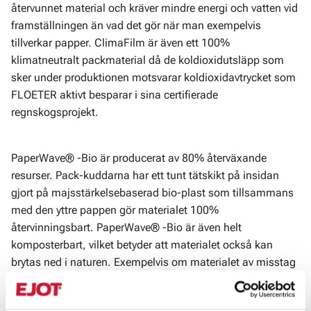
återvunnet material och kräver mindre energi och vatten vid
framställningen än vad det gör när man exempelvis
tillverkar papper. ClimaFilm är även ett 100%
klimatneutralt packmaterial då de koldioxidutsläpp som
sker under produktionen motsvarar koldioxidavtrycket som
FLOETER aktivt besparar i sina certifierade
regnskogsprojekt.
PaperWave® -Bio är producerat av 80% återväxande
resurser. Pack-kuddarna har ett tunt tätskikt på insidan
gjort på majsstärkelsebaserad bio-plast som tillsammans
med den yttre pappen gör materialet 100%
återvinningsbart. PaperWave® -Bio är även helt
komposterbart, vilket betyder att materialet också kan
brytas ned i naturen. Exempelvis om materialet av misstag
skulle hamna i havsmiljöer så kommer det kunna brytas
ned även i vattnet.