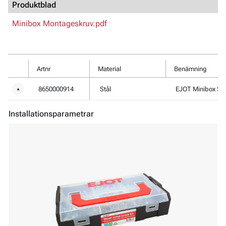
Produktblad
Minibox Montageskruv.pdf
Artnr
Material
Benämning
8650000914
Stål
EJOT Min
▼
Installationsparametrar