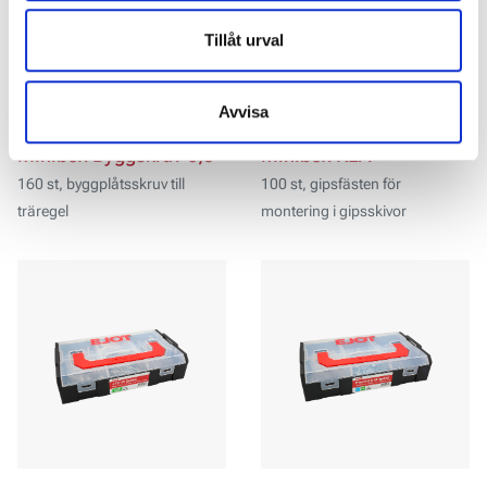
data till ett land utan nödvändiga dataskyddsstandarder.
Tillåt urval
Avvisa
Minibox Byggskruv 6,5
Minibox KLA
160 st, byggplåtsskruv till
100 st, gipsfästen för
träregel
montering i gipsskivor