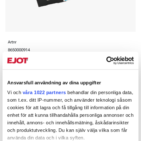
Artnr
8650000914
Material
Stål
Benämning
Ansvarsfull användning av dina uppgifter
EJOT Minibox Sheet Metal Screw
Vi och
våra 1022 partners
behandlar din personliga data,
EAN
som t.ex. ditt IP-nummer, och använder teknologi såsom
7319610093665
cookies för att lagra och få tillgång till information på din
enhet för att kunna tillhandahålla personliga annonser och
Antal
innehåll, annons- och innehållsmätning, åskådarinsikter
1
och produktutveckling. Du kan själv välja vilka som får
använda din data och i vilka syften.