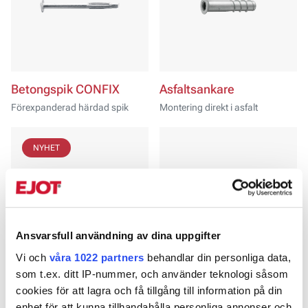
Betongspik CONFIX
Asfaltsankare
Förexpanderad härdad spik
Montering direkt i asfalt
NYHET
Ansvarsfull användning av dina uppgifter
Vi och
våra 1022 partners
behandlar din personliga data,
som t.ex. ditt IP-nummer, och använder teknologi såsom
Montageverktyg
Håldäcksankare
cookies för att lagra och få tillgång till information på din
Asfaltsankare
Håldäcksankare
enhet för att kunna tillhandahålla personliga annonser och