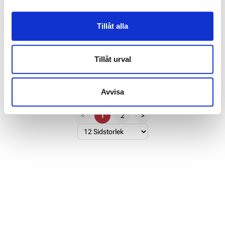
Nedan kan du läsa mer och anpassa dina inställningar.
Vissa tjänster kan vidarebefordra insamlad data till ett
Tillåt alla
annat land. Observera att vissa tjänster kan överföra
data till ett land utan nödvändiga dataskyddsstandarder.
Slagverktyg till
Nyckelankare
Tillåt urval
Betongfäste SPD
För upphängning
För installation av Betongfäste
Avvisa
SPD
<
1
2
>