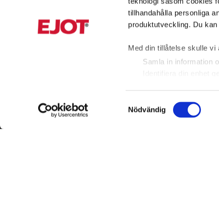
teknologi såsom cookies för 
tillhandahålla personliga 
produktutveckling. Du kan s
Med din tillåtelse skulle vi 
Samla in information o
Identifiera din enhet 
Ta reda på mer om hur dina
detaljsektionen
. Du kan ä
Samtyckesval
Nödvändig
KUNDTJÄNST
INFORMAT
Vi vill att vår webbplats s
annat statistik så att vi k
019 20 65 10
Produktkata
möjligt. Nedan kan du läsa
infoSE@ejot.com
Kunskapsce
insamlad data till ett annat
nödvändiga dataskyddssta
ADRESS
Om oss
Verktygsma
EJOT Sverige AB
Privacy noti
Sandtagsvägen 9