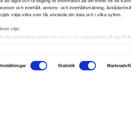
att lagra och få tillgång till information på din enhet för att kun
annonser och innehåll, annons- och innehållsmätning, åskådarinsi
jälv välja vilka som får använda din data och i vilka syften.
även vilja:
m din geografiska plats som kan ha en noggrannhet på upp till f
genom att aktivt skanna den för specifika kännetecken (fingeravtr
 personliga uppgifter behandlas och ställ in dina preferenser i
ndra eller dra tillbaka ditt samtycke när som helst från cookie-fö
Inställningar
Statistik
Marknadsfö
ION
SOCIALA MEDIER
kall fungera bra för dig. För att göra det använder vi kakor (cookie
an lära oss mer om hur vi skall utveckla vår webbplats på ett så 
log
Facebook
 mer och anpassa dina inställningar. Vissa tjänster kan vidarebe
nter
Instagram
 land. Observera att vissa tjänster kan överföra data till ett land 
ndarder.
LinkedIn
nualer
NYTT FRÅN EJOT
ce