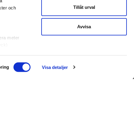
na
Tillåt urval
kter och
Avvisa
lera meter
yck)
rklaringen.
ring
Visa detaljer
s) för bland
bra sätt som
fordra
utan