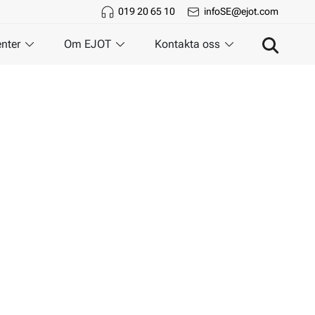
019 20 65 10
infoSE@ejot.com
nter
Om EJOT
Kontakta oss