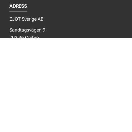
ADRESS
EJOT Sverige AB
Sandtagsvägen 9
702 36 Örebro
Sverige
SOCIALA MEDIER
Facebook
Instagram
LinkedIn
NYTT FRÅN EJOT
Aktuellt