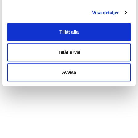
statistik så att vi kan lära oss mer om hur vi skall
Visa detaljer
utveckla vår webbplats på ett så bra sätt som möjligt.
Nedan kan du läsa mer och anpassa dina inställningar.
Vissa tjänster kan vidarebefordra insamlad data till ett
Tillåt alla
annat land. Observera att vissa tjänster kan överföra
data till ett land utan nödvändiga dataskyddsstandarder.
Tillåt urval
Avvisa