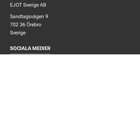
EJOT Sverige AB
Sandtagsvägen 9
702 36 Örebro
Sverige
SOCIALA MEDIER
Facebook
Instagram
LinkedIn
NYTT FRÅN EJOT
Aktuellt
Nya produkter