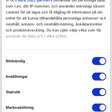
Vi och
våra 1022 partners
behandlar din personliga data,
som t.ex. ditt IP-nummer, och använder teknologi såsom
3559266351
6,5/7,0x300
6,5/7,0
▼
cookies för att lagra och få tillgång till information på din
enhet för att kunna tillhandahålla personliga annonser och
innehåll, annons- och innehållsmätning, åskådarinsikter
Kontakta oss
och produktutveckling. Du kan själv välja vilka som får
använda din data och i vilka syften.
Med din tillåtelse skulle vi även vilja:
Samla in information om din geografiska plats som
Samtyckesval
Relaterade produkter
Nödvändig
kan ha en noggrannhet på upp till flera meter
Identifiera din enhet genom att aktivt skanna den för
specifika kännetecken (fingeravtryck)
Inställningar
Ta reda på mer om hur dina personliga uppgifter
behandlas och ställ in dina preferenser i
detaljsektionen
.
Statistik
Du kan ändra eller dra tillbaka ditt samtycke när som
helst från cookie-förklaringen.
Marknadsföring
Vi vill att vår webbplats skall fungera bra för dig. För att