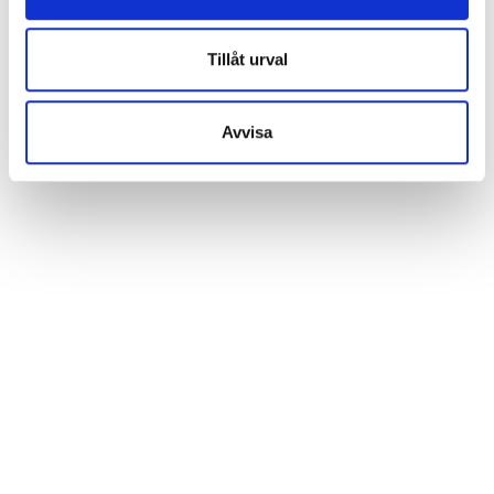
data till ett land utan nödvändiga dataskyddsstandarder.
Tillåt urval
Magnetisk bitshållare
Avvisa
FM40