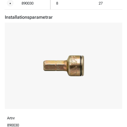
890030
8
27
▼
Installationsparametrar
Artnr
890030