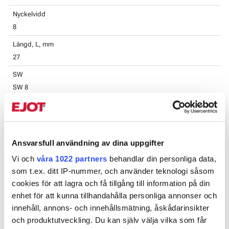
Nyckelvidd
8
Längd, L, mm
27
SW
SW 8
Benämning
Hylsa 8mm fjäder 27mm
EAN
Ansvarsfull användning av dina uppgifter
7319618900309
Vi och
våra 1022 partners
behandlar din personliga data,
Antal
som t.ex. ditt IP-nummer, och använder teknologi såsom
1
cookies för att lagra och få tillgång till information på din
enhet för att kunna tillhandahålla personliga annonser och
innehåll, annons- och innehållsmätning, åskådarinsikter
Ladda ner bild
och produktutveckling. Du kan själv välja vilka som får