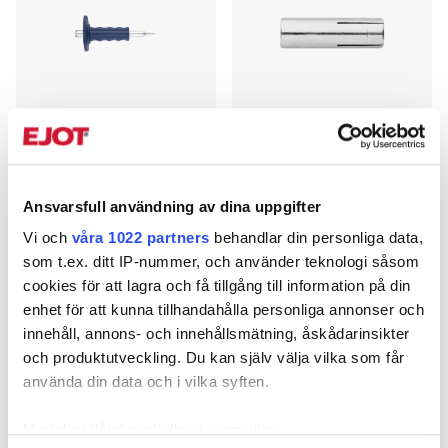
Montageverktyg J+
Slagankare LA+
Grepp
ETA-bedömd
Ansvarsfull användning av dina uppgifter
Montageverktyg slagankare,
med handskydd.
Vi och
våra 1022 partners
behandlar din personliga data,
som t.ex. ditt IP-nummer, och använder teknologi såsom
cookies för att lagra och få tillgång till information på din
enhet för att kunna tillhandahålla personliga annonser och
innehåll, annons- och innehållsmätning, åskådarinsikter
och produktutveckling. Du kan själv välja vilka som får
använda din data och i vilka syften.
Med din tillåtelse skulle vi även vilja: