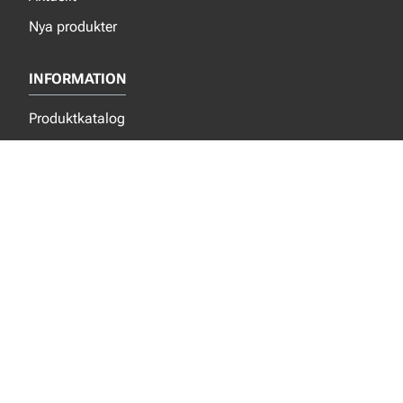
Nya produkter
INFORMATION
Produktkatalog
Kunskapscenter
Om oss
Verktygsmanualer
Privacy notice
Hållbarhet
Allmänna leverans- och försäljningsvillkor
Kontakta oss