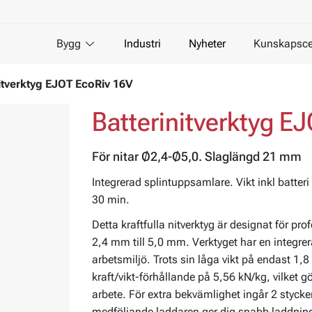
Bygg
Industri
Nyheter
Kunskapsce
nitverktyg EJOT EcoRiv 16V
Batterinitverktyg E
För nitar Ø2,4-Ø5,0. Slaglängd 21 mm
Integrerad splintuppsamlare. Vikt inkl batteri
30 min.
Detta kraftfulla nitverktyg är designat för pro
2,4 mm till 5,0 mm. Verktyget har en integrer
arbetsmiljö. Trots sin låga vikt på endast 1,8
kraft/vikt-förhållande på 5,56 kN/kg, vilket gör
arbete. För extra bekvämlighet ingår 2 styc
medföljande laddaren ger dig snabb laddnin