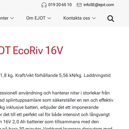
019 20 65 10
infoSE@ejot.com
nter
Om EJOT
Kontakta oss
JOT EcoRiv 16V
 1,8 kg. Kraft/vikt förhållande 5,56 kN/kg. Laddningstid
fessionell användning och hanterar nitar i storlekar från
ad splintuppsamlare som säkerställer en ren och effektiv
 kg inklusive batteri, erbjuder det ett imponerande
 det till ett perfekt val för både intensivt och långvarigt
ken 16V 2,0 Ah batterier som tillsammans med den
g på bara 30 minuter. Verktyget levereras dessutom med