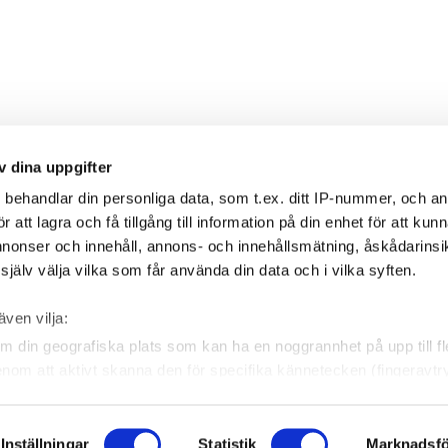
v dina uppgifter
s
behandlar din personliga data, som t.ex. ditt IP-nummer, och a
att lagra och få tillgång till information på din enhet för att kun
annonser och innehåll, annons- och innehållsmätning, åskådarinsi
jälv välja vilka som får använda din data och i vilka syften.
även vilja:
m din geografiska plats som kan ha en noggrannhet på upp till f
genom att aktivt skanna den för specifika kännetecken (fingeravtr
 personliga uppgifter behandlas och ställ in dina preferenser i
ndra eller dra tillbaka ditt samtycke när som helst från cookie-fö
ION
SOCIALA MEDIER
Inställningar
Statistik
Marknadsfö