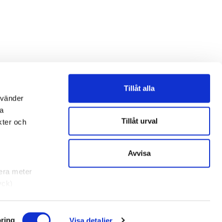
Tillåt alla
nvänder
na
Tillåt urval
kter och
Avvisa
lera meter
yck)
rklaringen.
ring
Visa detaljer