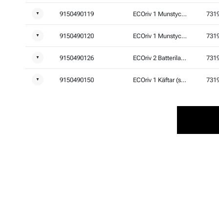
9150490119
ECOriv 1 Munstycke 4,0mm med kula
731
▼
9150490120
ECOriv 1 Munstycke 2,4mm med kula
731
▼
9150490126
ECOriv 2 Batteriladdare 220V typ C
731
▼
9150490150
ECOriv 1 Käftar (set om 3st)
731
▼