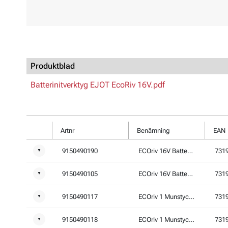
Produktblad
Batterinitverktyg EJOT EcoRiv 16V.pdf
Artnr
Benämning
EAN
9150490190
ECOriv 16V Batterinitverktyg, inkl 2 batteri
731
▼
9150490105
ECOriv 16V Batteri 4,0Ah
731
▼
9150490117
ECOriv 1 Munstycke 3,0/3,2mm med kula
731
▼
9150490118
ECOriv 1 Munstycke 4,8/5,0mm med kula
731
▼