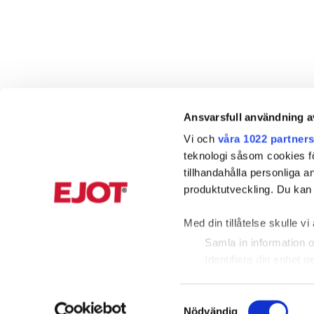
Ansvarsfull användning a
Vi och
våra 1022 partner
teknologi såsom cookies för 
tillhandahålla personliga 
produktutveckling. Du kan s
Med din tillåtelse skulle vi 
Samla in information o
Identifiera din enhet 
Ta reda på mer om hur dina
detaljsektionen
. Du kan ä
Samtyckesval
KUNDTJÄNST
INFORMAT
Nödvändig