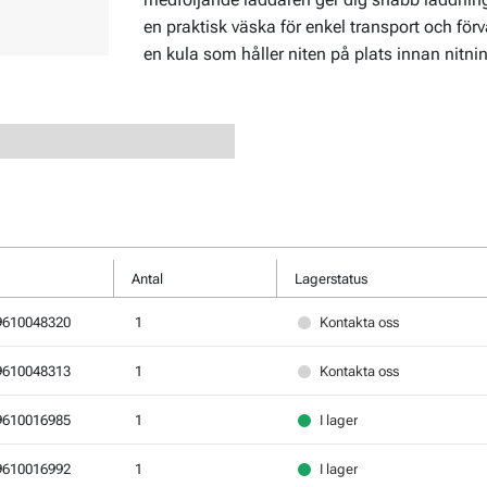
en praktisk väska för enkel transport och f
en kula som håller niten på plats innan nitnin
Antal
Lagerstatus
9610048320
1
Kontakta oss
9610048313
1
Kontakta oss
9610016985
1
I lager
9610016992
1
I lager