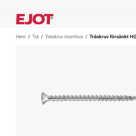
Hem
/
Trä
/
Träskruv inomhus
/
Träskruv försänkt H