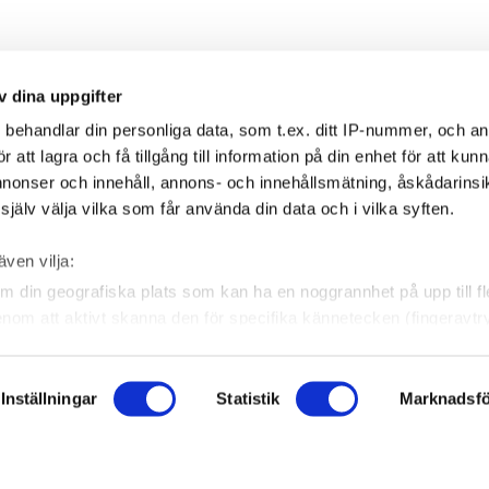
v dina uppgifter
s
behandlar din personliga data, som t.ex. ditt IP-nummer, och a
att lagra och få tillgång till information på din enhet för att kun
annonser och innehåll, annons- och innehållsmätning, åskådarinsi
jälv välja vilka som får använda din data och i vilka syften.
även vilja:
m din geografiska plats som kan ha en noggrannhet på upp till f
ION
SOCIALA MEDIER
genom att aktivt skanna den för specifika kännetecken (fingeravtr
log
Facebook
 personliga uppgifter behandlas och ställ in dina preferenser i
ndra eller dra tillbaka ditt samtycke när som helst från cookie-fö
nter
Instagram
Inställningar
Statistik
Marknadsfö
kall fungera bra för dig. För att göra det använder vi kakor (cookie
LinkedIn
an lära oss mer om hur vi skall utveckla vår webbplats på ett så 
nualer
 mer och anpassa dina inställningar. Vissa tjänster kan vidarebe
NYTT FRÅN EJOT