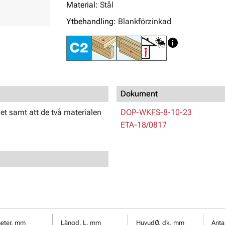
Material:
Stål
Ytbehandling:
Blankförzinkad
Dokument
let samt att de två materialen
DOP-WKFS-8-10-23
ETA-18/0817
eter, mm
Längd, L, mm
HuvudØ, dk, mm
Anta