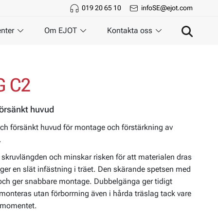
019 20 65 10
infoSE@ejot.com
nter
Om EJOT
Kontakta oss
G C2
örsänkt huvud
ch försänkt huvud för montage och förstärkning av
.
 skruvlängden och minskar risken för att materialen dras
ger en slät infästning i träet. Den skärande spetsen med
och ger snabbare montage. Dubbelgänga ger tidigt
monteras utan förborrning även i hårda träslag tack vare
dmomentet.