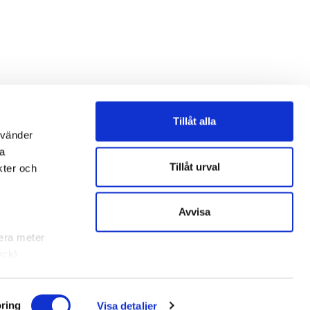
Tillåt alla
nvänder
na
Tillåt urval
kter och
Avvisa
lera meter
yck)
rklaringen.
ring
Visa detaljer