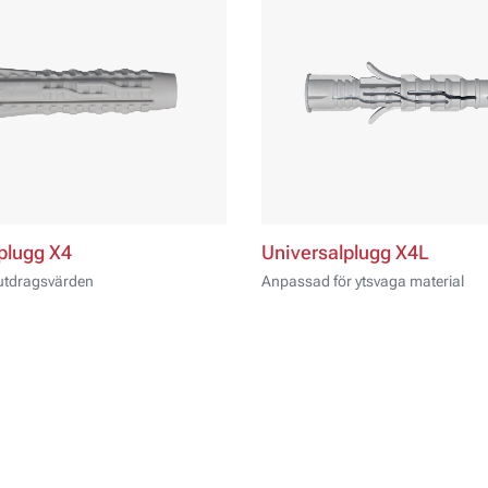
plugg X4
Universalplugg X4L
 utdragsvärden
Anpassad för ytsvaga material