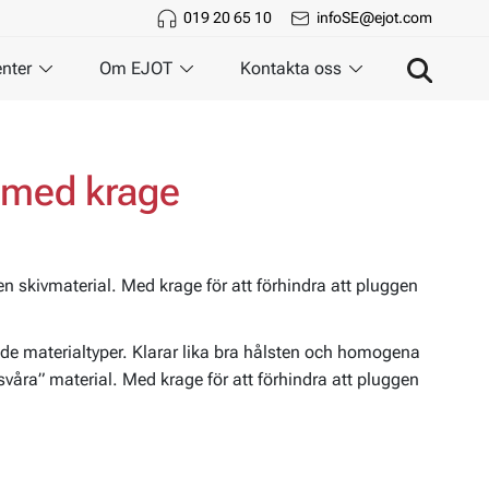
019 20 65 10
infoSE@ejot.com
nter
Om EJOT
Kontakta oss
 med krage
en skivmaterial. Med krage för att förhindra att pluggen
nde materialtyper. Klarar lika bra hålsten och homogena
våra” material. Med krage för att förhindra att pluggen