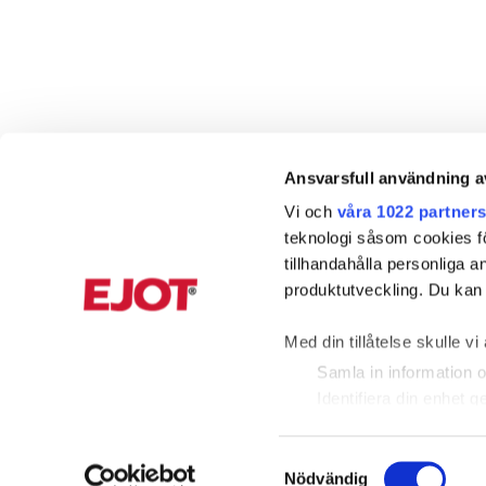
Ansvarsfull användning a
Vi och
våra 1022 partner
teknologi såsom cookies för 
tillhandahålla personliga 
produktutveckling. Du kan s
Med din tillåtelse skulle vi 
Samla in information o
Identifiera din enhet 
KUNDTJÄNST
INFORMAT
Ta reda på mer om hur dina
detaljsektionen
. Du kan ä
Samtyckesval
019 20 65 10
Produktkata
Nödvändig