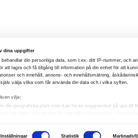
v dina uppgifter
s
behandlar din personliga data, som t.ex. ditt IP-nummer, och a
att lagra och få tillgång till information på din enhet för att kun
annonser och innehåll, annons- och innehållsmätning, åskådarinsi
jälv välja vilka som får använda din data och i vilka syften.
även vilja:
m din geografiska plats som kan ha en noggrannhet på upp till f
genom att aktivt skanna den för specifika kännetecken (fingeravtr
ION
SOCIALA MEDIER
 personliga uppgifter behandlas och ställ in dina preferenser i
ndra eller dra tillbaka ditt samtycke när som helst från cookie-fö
log
Facebook
Inställningar
Statistik
Marknadsfö