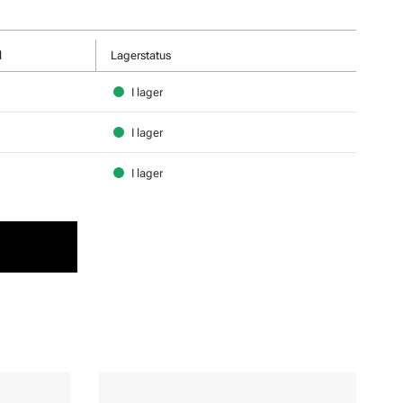
l
Lagerstatus
I lager
I lager
I lager