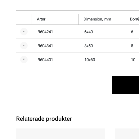
Artnr
Dimension, mm
Borr
9604241
6x40
6
▼
9604341
8x50
8
▼
9604401
10x60
10
▼
Relaterade produkter